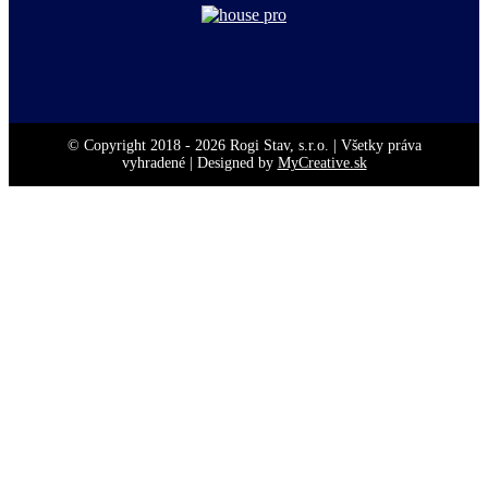
© Copyright 2018 -
2026 Rogi Stav, s.r.o. | Všetky práva
vyhradené | Designed by
MyCreative.sk
Go
to
Top