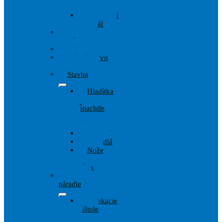
štetky
Zakrývací
materiál
Ochranné
pomôcky
Pištole
Príslušenstvo
Maliarov
Stavba
Hladítka
,
Špachtle
,
lyžice
Kladivá
Meradlá
Nože
a
Pílky
Wagner
náradie
Striekacie
pištole
a