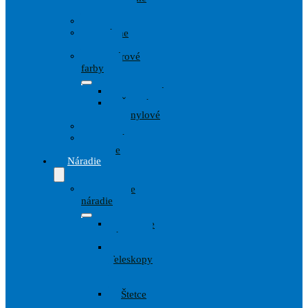
techniky
Drevo
Fasádne
farby
Interiérové
farby
Disperzné
Špeciálne
Vinylové
Kov
Penetrácie
Spreje
Náradie
Maliarske
náradie
Lepiace
pásky
Valce,
Teleskopy
a
Strmene
Štetce
a