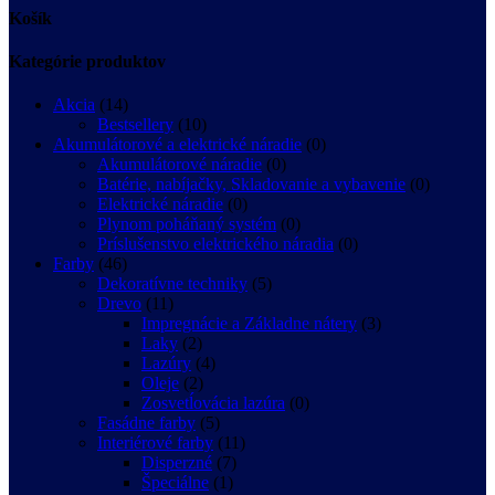
Košík
Kategórie produktov
Akcia
(14)
Bestsellery
(10)
Akumulátorové a elektrické náradie
(0)
Akumulátorové náradie
(0)
Batérie, nabíjačky, Skladovanie a vybavenie
(0)
Elektrické náradie
(0)
Plynom poháňaný systém
(0)
Príslušenstvo elektrického náradia
(0)
Farby
(46)
Dekoratívne techniky
(5)
Drevo
(11)
Impregnácie a Základne nátery
(3)
Laky
(2)
Lazúry
(4)
Oleje
(2)
Zosvetĺovácia lazúra
(0)
Fasádne farby
(5)
Interiérové farby
(11)
Disperzné
(7)
Špeciálne
(1)