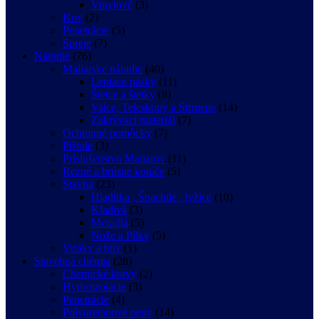
Vinylové
(3)
Kov
(2)
Penetrácie
(5)
Spreje
(7)
Náradie
(76)
Maliarske náradie
(40)
Lepiace pásky
(11)
Štetce a štetky
(8)
Valce, Teleskopy a Strmene
(14)
Zakrývací materiál
(7)
Ochranné pomôcky
(7)
Pištole
(3)
Príslušenstvo Maliarov
(11)
Rezné a brúsne kotúče
(5)
Stavba
(23)
Hladítka , Špachtle , lyžice
(10)
Kladivá
(3)
Meradlá
(5)
Nože a Pílky
(5)
Vrtáky a bity
(1)
Stavebná chémia
(28)
Chemické kotvy
(2)
Hydroizolácie
(3)
Penetrácie
(4)
Polyuretanové peny
(14)