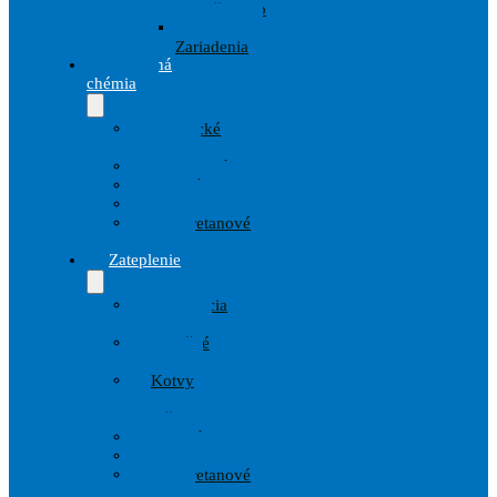
prislušenstvo
Striekacie
Zariadenia
Stavebná
chémia
Chemické
kotvy
Hydroizolácie
Penetrácie
Tmely
Polyuretanové
peny
Zateplenie
Armovacia
tkanina
Izolačné
dosky
Kotvy
a
Hmoždinky
Lepidlá
Omietky
Polyuretanové
peny