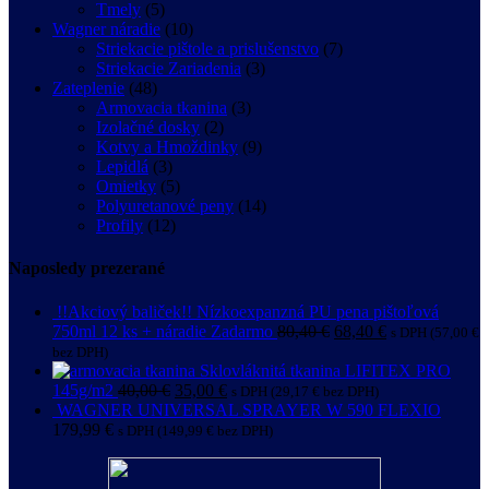
Tmely
(5)
Wagner náradie
(10)
Striekacie pištole a prislušenstvo
(7)
Striekacie Zariadenia
(3)
Zateplenie
(48)
Armovacia tkanina
(3)
Izolačné dosky
(2)
Kotvy a Hmoždinky
(9)
Lepidlá
(3)
Omietky
(5)
Polyuretanové peny
(14)
Profily
(12)
Naposledy prezerané
!!Akciový baliček!! Nízkoexpanzná PU pena pištoľová
750ml 12 ks + náradie Zadarmo
80,40
€
68,40
€
s DPH (
57,00
€
bez DPH)
Sklovláknitá tkanina LIFITEX PRO
145g/m2
40,00
€
35,00
€
s DPH (
29,17
€
bez DPH)
WAGNER UNIVERSAL SPRAYER W 590 FLEXIO
179,99
€
s DPH (
149,99
€
bez DPH)