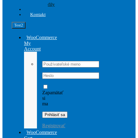
Profily
Akcia
Kontakt
Test2
WooCommerce
My
Account
Username:
Password:
Zapamätať
si
ma
Registrovať
WooCommerce