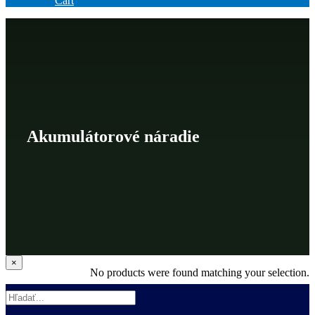
Cart
Akumulátorové náradie
Zatvoriť
×
No products were found matching your selection.
rýchle
zobrazenie
produktu