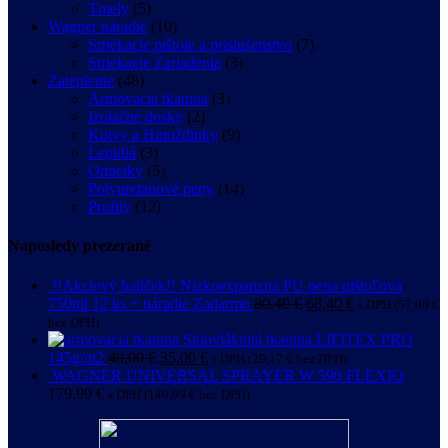
Tmely
(5)
Wagner náradie
(10)
Striekacie pištole a prislušenstvo
(7)
Striekacie Zariadenia
(3)
Zateplenie
(48)
Armovacia tkanina
(3)
Izolačné dosky
(2)
Kotvy a Hmoždinky
(9)
Lepidlá
(3)
Omietky
(5)
Polyuretanové peny
(14)
Profily
(12)
Naposledy prezerané
!!Akciový baliček!! Nízkoexpanzná PU pena pištoľová
750ml 12 ks + náradie Zadarmo
80,40
€
68,40
€
s DPH (
57,00
€
bez DPH)
Sklovláknitá tkanina LIFITEX PRO
145g/m2
40,00
€
35,00
€
s DPH (
29,17
€
bez DPH)
WAGNER UNIVERSAL SPRAYER W 590 FLEXIO
179,99
€
s DPH (
149,99
€
bez DPH)