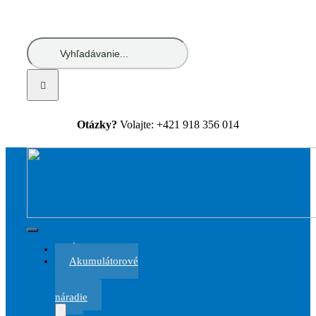
Skip
to
content
Hľadať:
Otázky?
Volajte: +421 918 356 014
Toggle
Úvod
Navigation
Akumulátorové
a
elektrické
náradie