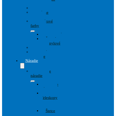
techniky
Drevo
Fasádne
farby
Interiérové
farby
Disperzné
Špeciálne
Vinylové
Kov
Penetrácie
Spreje
Náradie
Maliarske
náradie
Lepiace
pásky
Valce,
Teleskopy
a
Strmene
Štetce
a