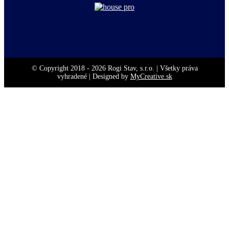
© Copyright 2018 -
2026 Rogi Stav, s.r.o. | Všetky práva
vyhradené | Designed by
MyCreative.sk
Go
to
Top