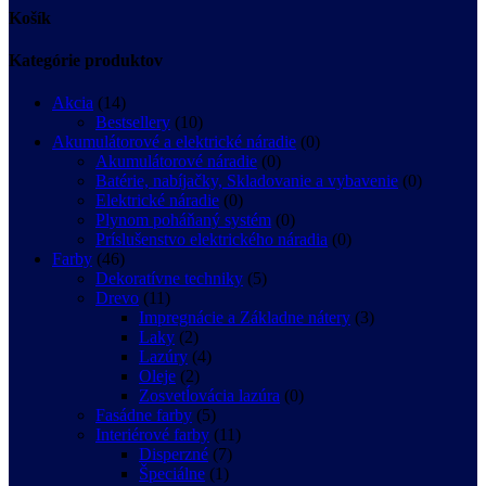
Košík
Kategórie produktov
Akcia
(14)
Bestsellery
(10)
Akumulátorové a elektrické náradie
(0)
Akumulátorové náradie
(0)
Batérie, nabíjačky, Skladovanie a vybavenie
(0)
Elektrické náradie
(0)
Plynom poháňaný systém
(0)
Príslušenstvo elektrického náradia
(0)
Farby
(46)
Dekoratívne techniky
(5)
Drevo
(11)
Impregnácie a Základne nátery
(3)
Laky
(2)
Lazúry
(4)
Oleje
(2)
Zosvetĺovácia lazúra
(0)
Fasádne farby
(5)
Interiérové farby
(11)
Disperzné
(7)
Špeciálne
(1)