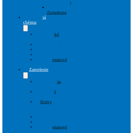
prislušenstvo
Striekacie
Zariadenia
Stavebná
chémia
Chemické
kotvy
Hydroizolácie
Penetrácie
Tmely
Polyuretanové
peny
Zateplenie
Armovacia
tkanina
Izolačné
dosky
Kotvy
a
Hmoždinky
Lepidlá
Omietky
Polyuretanové
peny