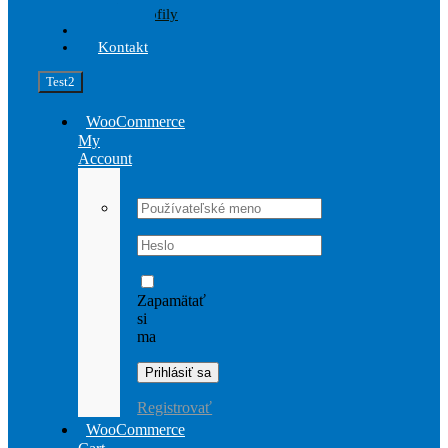
Profily
Akcia
Kontakt
Test2
WooCommerce
My
Account
Username:
Password:
Zapamätať
si
ma
Registrovať
WooCommerce