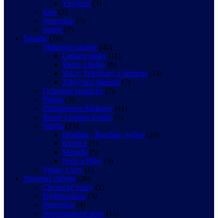
Vinylové
(3)
Kov
(2)
Penetrácie
(5)
Spreje
(7)
Náradie
(76)
Maliarske náradie
(40)
Lepiace pásky
(11)
Štetce a štetky
(8)
Valce, Teleskopy a Strmene
(14)
Zakrývací materiál
(7)
Ochranné pomôcky
(7)
Pištole
(3)
Príslušenstvo Maliarov
(11)
Rezné a brúsne kotúče
(5)
Stavba
(23)
Hladítka , Špachtle , lyžice
(10)
Kladivá
(3)
Meradlá
(5)
Nože a Pílky
(5)
Vrtáky a bity
(1)
Stavebná chémia
(28)
Chemické kotvy
(2)
Hydroizolácie
(3)
Penetrácie
(4)
Polyuretanové peny
(14)