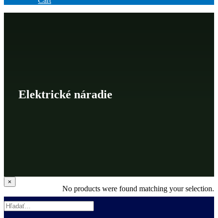
Cart
Elektrické náradie
Zatvoriť
×
No products were found matching your selection.
rýchle
zobrazenie
produktu