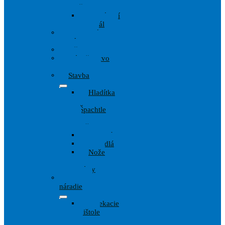
štetky
Zakrývací
materiál
Ochranné
pomôcky
Pištole
Príslušenstvo
Maliarov
Stavba
Hladítka
,
Špachtle
,
lyžice
Kladivá
Meradlá
Nože
a
Pílky
Wagner
náradie
Striekacie
pištole
a