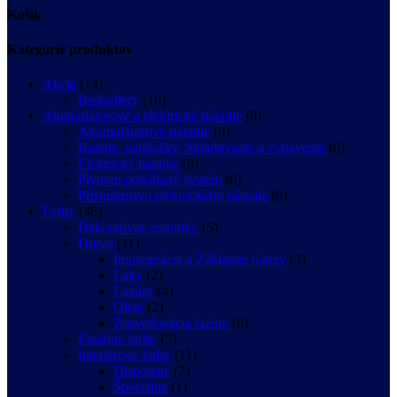
Košík
Kategórie produktov
Akcia
(14)
Bestsellery
(10)
Akumulátorové a elektrické náradie
(0)
Akumulátorové náradie
(0)
Batérie, nabíjačky, Skladovanie a vybavenie
(0)
Elektrické náradie
(0)
Plynom poháňaný systém
(0)
Príslušenstvo elektrického náradia
(0)
Farby
(46)
Dekoratívne techniky
(5)
Drevo
(11)
Impregnácie a Základne nátery
(3)
Laky
(2)
Lazúry
(4)
Oleje
(2)
Zosvetĺovácia lazúra
(0)
Fasádne farby
(5)
Interiérové farby
(11)
Disperzné
(7)
Špeciálne
(1)