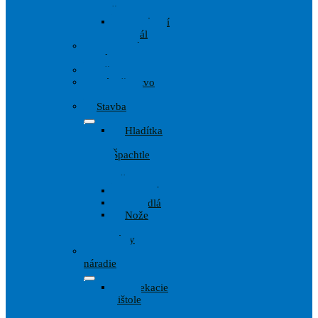
štetky
Zakrývací
materiál
Ochranné
pomôcky
Pištole
Príslušenstvo
Maliarov
Stavba
Hladítka
,
Špachtle
,
lyžice
Kladivá
Meradlá
Nože
a
Pílky
Wagner
náradie
Striekacie
pištole
a