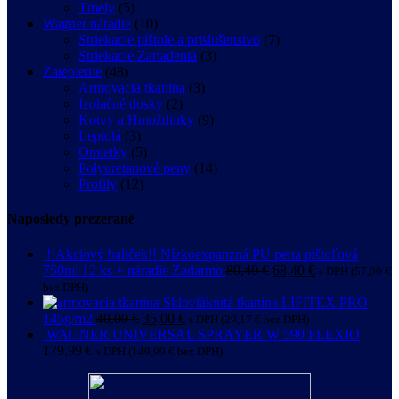
Tmely
(5)
Wagner náradie
(10)
Striekacie pištole a prislušenstvo
(7)
Striekacie Zariadenia
(3)
Zateplenie
(48)
Armovacia tkanina
(3)
Izolačné dosky
(2)
Kotvy a Hmoždinky
(9)
Lepidlá
(3)
Omietky
(5)
Polyuretanové peny
(14)
Profily
(12)
Naposledy prezerané
!!Akciový baliček!! Nízkoexpanzná PU pena pištoľová
750ml 12 ks + náradie Zadarmo
80,40
€
68,40
€
s DPH (
57,00
€
bez DPH)
Sklovláknitá tkanina LIFITEX PRO
145g/m2
40,00
€
35,00
€
s DPH (
29,17
€
bez DPH)
WAGNER UNIVERSAL SPRAYER W 590 FLEXIO
179,99
€
s DPH (
149,99
€
bez DPH)