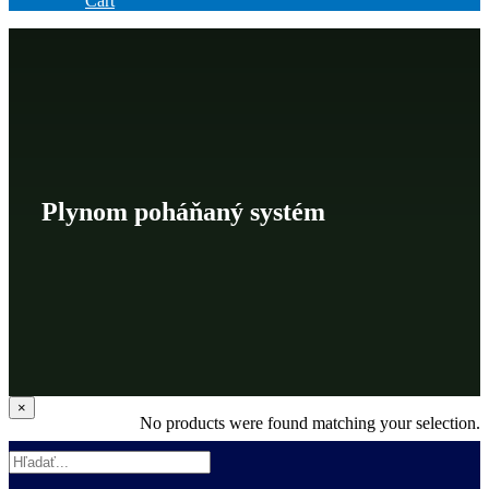
Cart
Plynom poháňaný systém
Zatvoriť
×
No products were found matching your selection.
rýchle
zobrazenie
produktu