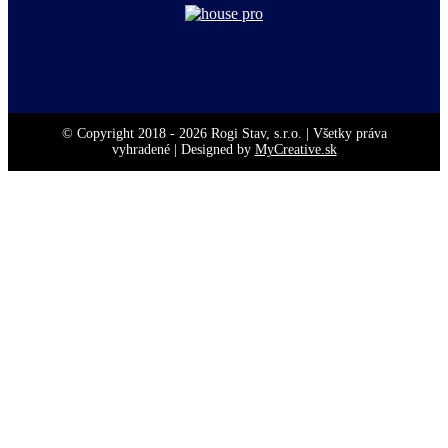
© Copyright 2018 -
2026 Rogi Stav, s.r.o. | Všetky práva
vyhradené | Designed by
MyCreative.sk
Go
to
Top