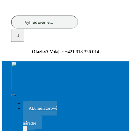
Skip
to
content
Hľadať:
Otázky?
Volajte: +421 918 356 014
Toggle
Úvod
Navigation
Akumulátorové
a
elektrické
náradie