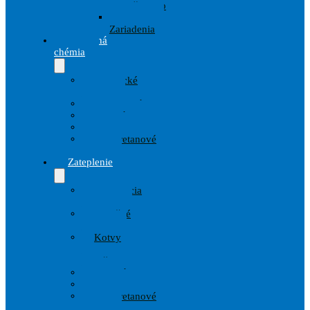
prislušenstvo
Striekacie
Zariadenia
Stavebná
chémia
Chemické
kotvy
Hydroizolácie
Penetrácie
Tmely
Polyuretanové
peny
Zateplenie
Armovacia
tkanina
Izolačné
dosky
Kotvy
a
Hmoždinky
Lepidlá
Omietky
Polyuretanové
peny