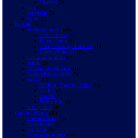
Vinylové
(3)
Kov
(2)
Penetrácie
(5)
Spreje
(7)
Náradie
(76)
Maliarske náradie
(40)
Lepiace pásky
(11)
Štetce a štetky
(8)
Valce, Teleskopy a Strmene
(14)
Zakrývací materiál
(7)
Ochranné pomôcky
(7)
Pištole
(3)
Príslušenstvo Maliarov
(11)
Rezné a brúsne kotúče
(5)
Stavba
(23)
Hladítka , Špachtle , lyžice
(10)
Kladivá
(3)
Meradlá
(5)
Nože a Pílky
(5)
Vrtáky a bity
(1)
Stavebná chémia
(28)
Chemické kotvy
(2)
Hydroizolácie
(3)
Penetrácie
(4)
Polyuretanové peny
(14)