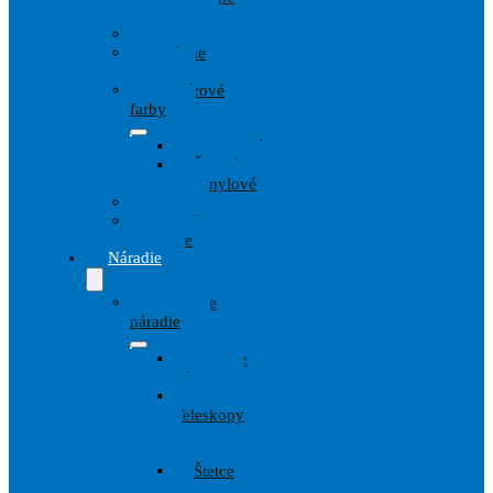
techniky
Drevo
Fasádne
farby
Interiérové
farby
Disperzné
Špeciálne
Vinylové
Kov
Penetrácie
Spreje
Náradie
Maliarske
náradie
Lepiace
pásky
Valce,
Teleskopy
a
Strmene
Štetce
a