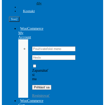
Profily
Akcia
Kontakt
Test2
WooCommerce
My
Account
Username:
Password:
Zapamätať
si
ma
Registrovať
WooCommerce