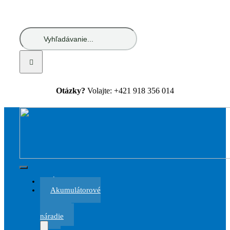
Skip
to
content
Hľadať:
Otázky?
Volajte: +421 918 356 014
Toggle
Úvod
Navigation
Akumulátorové
a
elektrické
náradie