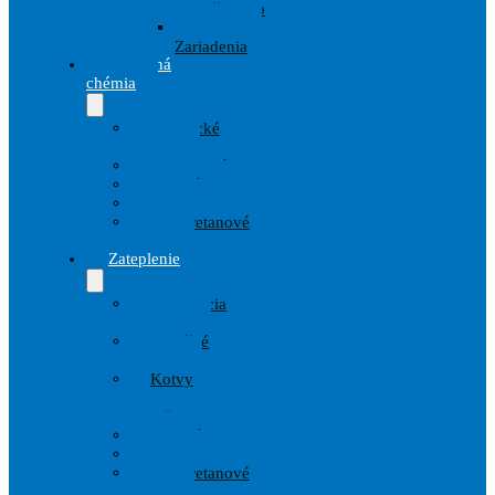
prislušenstvo
Striekacie
Zariadenia
Stavebná
chémia
Chemické
kotvy
Hydroizolácie
Penetrácie
Tmely
Polyuretanové
peny
Zateplenie
Armovacia
tkanina
Izolačné
dosky
Kotvy
a
Hmoždinky
Lepidlá
Omietky
Polyuretanové
peny