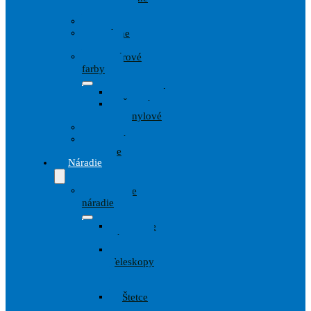
techniky
Drevo
Fasádne
farby
Interiérové
farby
Disperzné
Špeciálne
Vinylové
Kov
Penetrácie
Spreje
Náradie
Maliarske
náradie
Lepiace
pásky
Valce,
Teleskopy
a
Strmene
Štetce
a