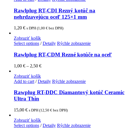
Rawlplug RT-CDI Rezný kotúč na
nehrdzavejúcu oceľ 125×1 mm
1,20
€
s DPH (
1,00
€
bez DPH)
Zobraziť košík
Select options
/
Detaily
Rýchle zobrazenie
Rawlplug RT-CDM Rezné kotúče na oceľ
1,00
€
–
2,50
€
Zobraziť košík
Add to cart
/
Detaily
Rýchle zobrazenie
Rawplug RT-DDC Diamantový kotúč Ceramic
Ultra Thin
15,00
€
s DPH (
12,50
€
bez DPH)
Zobraziť košík
Select options
/
Detaily
Rýchle zobrazenie