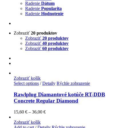
Radenie
Dátum
Radenie
Popularita
Radenie
Hodnotenie
Zobraziť
20 produktov
Zobraziť
20 produktov
Zobraziť
40 produktov
Zobraziť
60 produktov
Zobraziť košík
Select options
/
Detaily
Rýchle zobrazenie
Rawlplug Diamantové kotúče RT-DDB
Concrete Regular Diamond
15,60
€
–
36,00
€
Zobraziť košík
Add to cart
/
Detaily
Rýchle zobrazenie