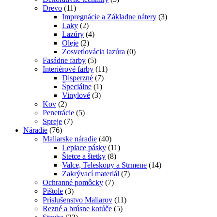
Drevo
(11)
Impregnácie a Základne nátery
(3)
Laky
(2)
Lazúry
(4)
Oleje
(2)
Zosvetĺovácia lazúra
(0)
Fasádne farby
(5)
Interiérové farby
(11)
Disperzné
(7)
Špeciálne
(1)
Vinylové
(3)
Kov
(2)
Penetrácie
(5)
Spreje
(7)
Náradie
(76)
Maliarske náradie
(40)
Lepiace pásky
(11)
Štetce a štetky
(8)
Valce, Teleskopy a Strmene
(14)
Zakrývací materiál
(7)
Ochranné pomôcky
(7)
Pištole
(3)
Príslušenstvo Maliarov
(11)
Rezné a brúsne kotúče
(5)