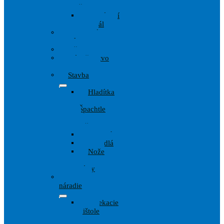
štetky
Zakrývací
materiál
Ochranné
pomôcky
Pištole
Príslušenstvo
Maliarov
Stavba
Hladítka
,
Špachtle
,
lyžice
Kladivá
Meradlá
Nože
a
Pílky
Wagner
náradie
Striekacie
pištole
a