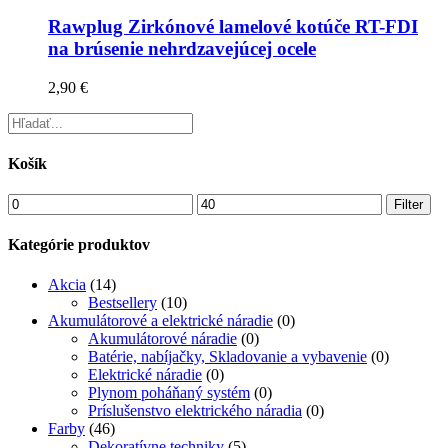
Rawplug Zirkónové lamelové kotúče RT-FDI
na brúsenie nehrdzavejúcej ocele
2,90
€
Košík
Min
Max
Filter
price
price
Kategórie produktov
Akcia
(14)
Bestsellery
(10)
Akumulátorové a elektrické náradie
(0)
Akumulátorové náradie
(0)
Batérie, nabíjačky, Skladovanie a vybavenie
(0)
Elektrické náradie
(0)
Plynom poháňaný systém
(0)
Príslušenstvo elektrického náradia
(0)
Farby
(46)
Dekoratívne techniky
(5)