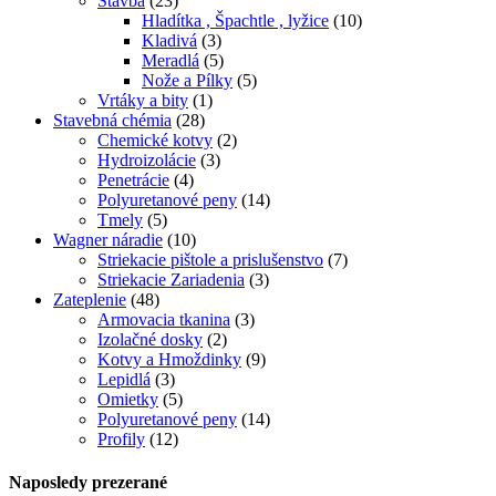
Stavba
(23)
Hladítka , Špachtle , lyžice
(10)
Kladivá
(3)
Meradlá
(5)
Nože a Pílky
(5)
Vrtáky a bity
(1)
Stavebná chémia
(28)
Chemické kotvy
(2)
Hydroizolácie
(3)
Penetrácie
(4)
Polyuretanové peny
(14)
Tmely
(5)
Wagner náradie
(10)
Striekacie pištole a prislušenstvo
(7)
Striekacie Zariadenia
(3)
Zateplenie
(48)
Armovacia tkanina
(3)
Izolačné dosky
(2)
Kotvy a Hmoždinky
(9)
Lepidlá
(3)
Omietky
(5)
Polyuretanové peny
(14)
Profily
(12)
Naposledy prezerané