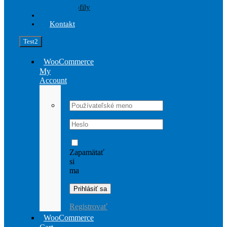
Profily
Akcia
Kontakt
Test2
WooCommerce
My
Account
Username:
Password:
Zapamätať
si
ma
Registrovať
WooCommerce