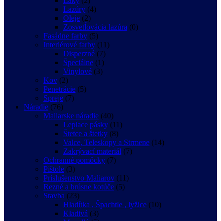
Laky
(2)
Lazúry
(4)
Oleje
(2)
Zosvetĺovácia lazúra
(0)
Fasádne farby
(5)
Interiérové farby
(11)
Disperzné
(7)
Špeciálne
(1)
Vinylové
(3)
Kov
(2)
Penetrácie
(5)
Spreje
(7)
Náradie
(76)
Maliarske náradie
(40)
Lepiace pásky
(11)
Štetce a štetky
(8)
Valce, Teleskopy a Strmene
(14)
Zakrývací materiál
(7)
Ochranné pomôcky
(7)
Pištole
(3)
Príslušenstvo Maliarov
(11)
Rezné a brúsne kotúče
(5)
Stavba
(23)
Hladítka , Špachtle , lyžice
(10)
Kladivá
(3)