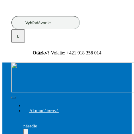
Skip
to
content
Hľadať:
Otázky?
Volajte: +421 918 356 014
Toggle
Úvod
Navigation
Akumulátorové
a
elektrické
náradie