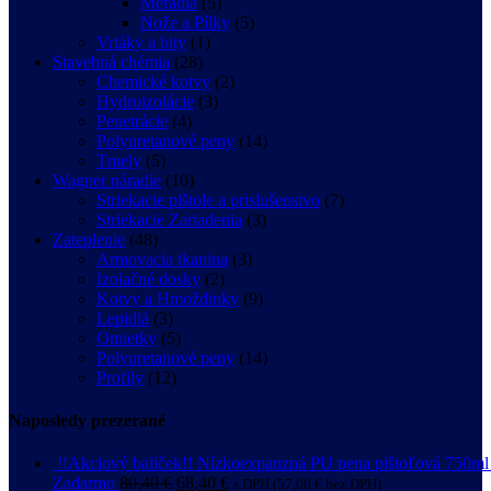
Meradlá
(5)
Nože a Pílky
(5)
Vrtáky a bity
(1)
Stavebná chémia
(28)
Chemické kotvy
(2)
Hydroizolácie
(3)
Penetrácie
(4)
Polyuretanové peny
(14)
Tmely
(5)
Wagner náradie
(10)
Striekacie pištole a prislušenstvo
(7)
Striekacie Zariadenia
(3)
Zateplenie
(48)
Armovacia tkanina
(3)
Izolačné dosky
(2)
Kotvy a Hmoždinky
(9)
Lepidlá
(3)
Omietky
(5)
Polyuretanové peny
(14)
Profily
(12)
Naposledy prezerané
!!Akciový baliček!! Nízkoexpanzná PU pena pištoľová 750ml 
Zadarmo
80,40
€
68,40
€
s DPH (
57,00
€
bez DPH)