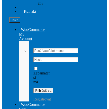
Profily
Akcia
Kontakt
Test2
WooCommerce
My
Account
Username:
Password:
Zapamätať
si
ma
Registrovať
WooCommerce