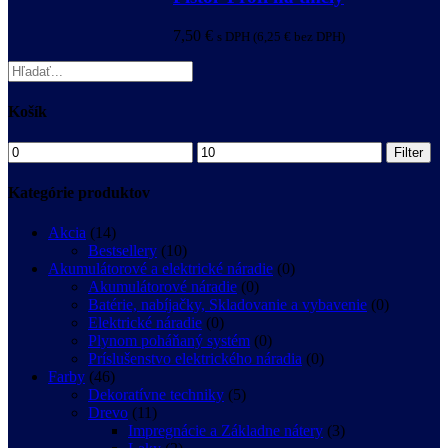
7,50
€
s DPH (
6,25
€
bez DPH)
Košík
Min
Max
Filter
price
price
Kategórie produktov
Akcia
(14)
Bestsellery
(10)
Akumulátorové a elektrické náradie
(0)
Akumulátorové náradie
(0)
Batérie, nabíjačky, Skladovanie a vybavenie
(0)
Elektrické náradie
(0)
Plynom poháňaný systém
(0)
Príslušenstvo elektrického náradia
(0)
Farby
(46)
Dekoratívne techniky
(5)
Drevo
(11)
Impregnácie a Základne nátery
(3)