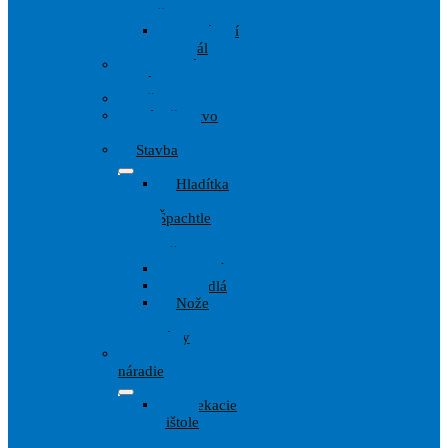
štetky
Zakrývací
materiál
Ochranné
pomôcky
Pištole
Príslušenstvo
Maliarov
Stavba
Hladítka
,
Špachtle
,
lyžice
Kladivá
Meradlá
Nože
a
Pílky
Wagner
náradie
Striekacie
pištole
a