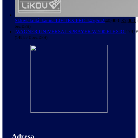
Sklovláknitá tkanina LIFITEX PRO 145g/m2
40,00
€
35,00
€
bez DPH)
WAGNER UNIVERSAL SPRAYER W 590 FLEXIO
179,9
(
149,99
€
bez DPH)
Adresa