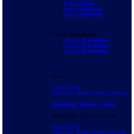
Radenie
Dátum
Radenie
Popularita
Radenie
Hodnotenie
Zobraziť
20 produktov
Zobraziť
20 produktov
Zobraziť
40 produktov
Zobraziť
60 produktov
Zľava!
Zobraziť košík
Add to cart
/
Detaily
Rýchle zobrazenie
Pantherfix Štukový akryl
3,20
€
2,50
€
s DPH (
2,08
€
bez DPH)
Zobraziť košík
Add to cart
/
Detaily
Rýchle zobrazenie