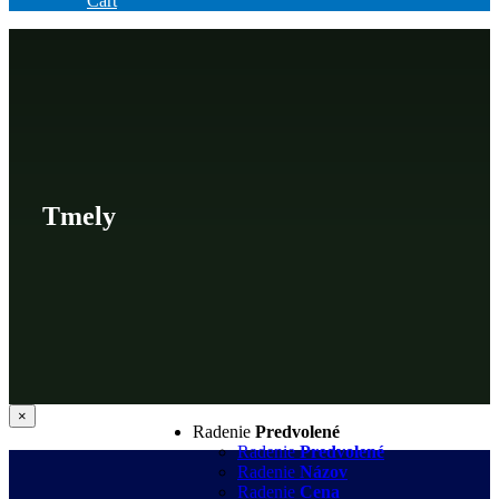
Cart
Tmely
Zatvoriť
×
Radenie
Predvolené
rýchle
zobrazenie
Radenie
Predvolené
produktu
Radenie
Názov
Radenie
Cena