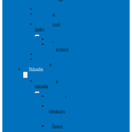
techniky
Drevo
Fasádne
farby
Interiérové
farby
Disperzné
Špeciálne
Vinylové
Kov
Penetrácie
Spreje
Náradie
Maliarske
náradie
Lepiace
pásky
Valce,
Teleskopy
a
Strmene
Štetce
a