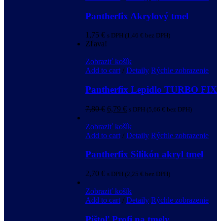
Pantherfix Akrylový tmel
1,75
€
s DPH (
1,46
€
bez DPH)
Zľava!
Zobraziť košík
Add to cart
/
Detaily
Rýchle zobrazenie
Pantherfix Lepidlo TURBO FIX
7,80
€
6,79
€
s DPH (
5,66
€
bez DPH)
Zobraziť košík
Add to cart
/
Detaily
Rýchle zobrazenie
Pantherfix Silikón akryl tmel
2,70
€
s DPH (
2,25
€
bez DPH)
Zobraziť košík
Add to cart
/
Detaily
Rýchle zobrazenie
Pištoľ Profi na tmely