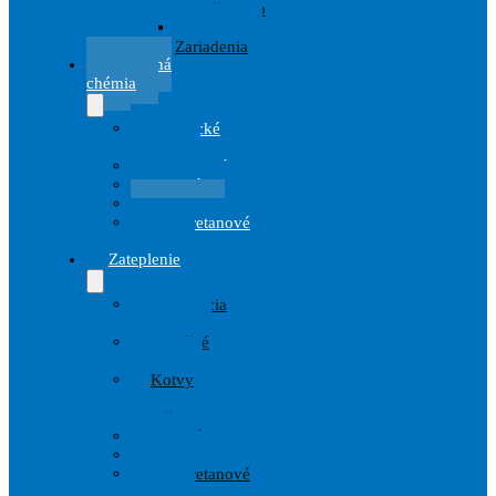
prislušenstvo
Striekacie
Zariadenia
Stavebná
chémia
Chemické
kotvy
Hydroizolácie
Penetrácie
Tmely
Polyuretanové
peny
Zateplenie
Armovacia
tkanina
Izolačné
dosky
Kotvy
a
Hmoždinky
Lepidlá
Omietky
Polyuretanové
peny