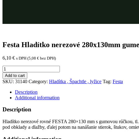
Festa Hladítko nerezové 280x130mm gum
6,10
€
s DPH (
5,08
€
bez DPH)
Festa
Hladítko
Add to cart
nerezové
SKU:
31140
Category:
Hladítka , Špachtle , lyžice
Tag:
Festa
280x130mm
gumená
Description
rúčka
Additional information
quantity
Description
Hladítko nerezové rovné FESTA 280×130 mm s gumovou rúčkou, tl.plec
pod obklady a dlažby, ďalej potom na nanášanie stierok, štukov, omie