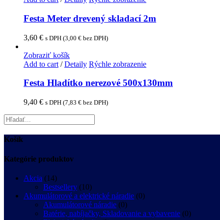
Festa Meter drevený skladací 2m
3,60
€
s DPH (
3,00
€
bez DPH)
Zobraziť košík
Add to cart
/
Detaily
Rýchle zobrazenie
Festa Hladítko nerezové 500x130mm
9,40
€
s DPH (
7,83
€
bez DPH)
Košík
Kategórie produktov
Akcia
(14)
Bestsellery
(10)
Akumulátorové a elektrické náradie
(0)
Akumulátorové náradie
(0)
Batérie, nabíjačky, Skladovanie a vybavenie
(0)