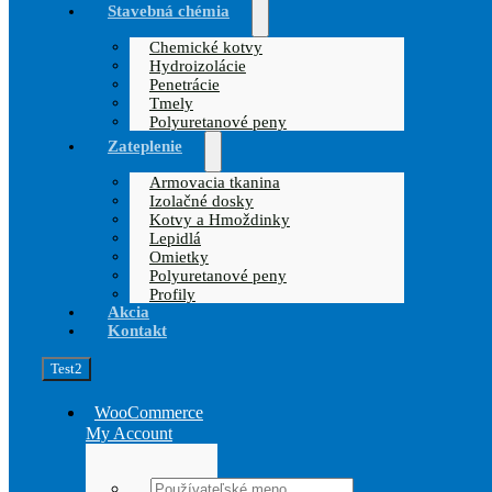
Stavebná chémia
Chemické kotvy
Hydroizolácie
Penetrácie
Tmely
Polyuretanové peny
Zateplenie
Armovacia tkanina
Izolačné dosky
Kotvy a Hmoždinky
Lepidlá
Omietky
Polyuretanové peny
Profily
Akcia
Kontakt
Test2
WooCommerce
My Account
Username: