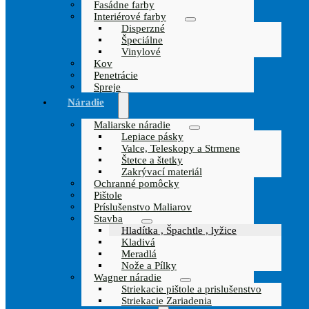
Fasádne farby
Interiérové farby
Disperzné
Špeciálne
Vinylové
Kov
Penetrácie
Spreje
Náradie
Maliarske náradie
Lepiace pásky
Valce, Teleskopy a Strmene
Štetce a štetky
Zakrývací materiál
Ochranné pomôcky
Pištole
Príslušenstvo Maliarov
Stavba
Hladítka , Špachtle , lyžice
Kladivá
Meradlá
Nože a Pílky
Wagner náradie
Striekacie pištole a prislušenstvo
Striekacie Zariadenia