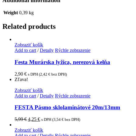
Additional information
Weight
0,39 kg
Related products
Zobraziť košík
Add to cart
/
Detaily
Rýchle zobrazenie
Festa Murárska lyžica, nerezová kelňa
2,90
€
s DPH (
2,42
€
bez DPH)
Zľava!
Zobraziť košík
Add to cart
/
Detaily
Rýchle zobrazenie
FESTA Pásmo sklolaminátové 20m/13mm
5,99
€
4,25
€
s DPH (
3,54
€
bez DPH)
Zobraziť košík
Add to cart
/
Detaily
Rýchle zobrazenie