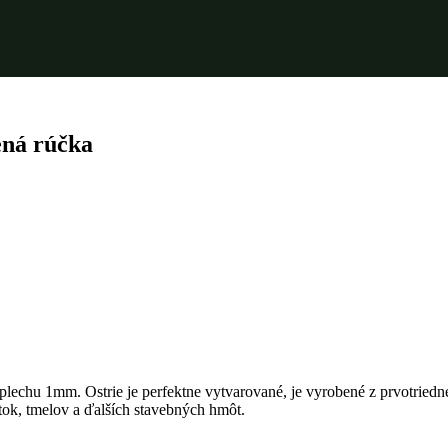
ená rúčka
hu 1mm. Ostrie je perfektne vytvarované, je vyrobené z prvotriednej 
tok, tmelov a ďalších stavebných hmôt.