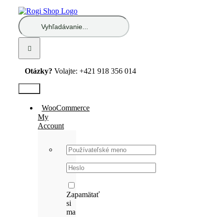
Skip
to
Hľadať:
content
Otázky?
Volajte: +421 918 356 014
Test2
WooCommerce
My
Account
Username:
Password:
Zapamätať
si
ma