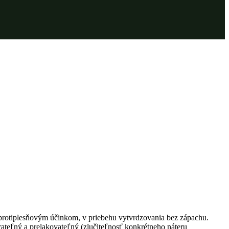
protiplesňovým účinkom, v priebehu vytvrdzovania bez zápachu.
rateľný a prelakovateľný (zlučiteľnosť konkrétneho náteru