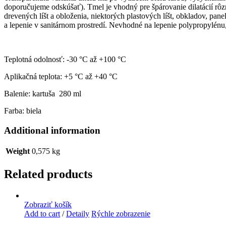
doporučujeme odskúšať). Tmel je vhodný pre špárovanie dilatácií r
drevených líšt a obloženia, niektorých plastových líšt, obkladov, pa
a lepenie v sanitárnom prostredí. Nevhodné na lepenie polypropylénu,
Teplotná odolnosť: -30 °C až +100 °C
Aplikačná teplota: +5 °C až +40 °C
Balenie: kartuša 280 ml
Farba: biela
Additional information
Weight
0,575 kg
Related products
Zobraziť košík
Add to cart
/
Detaily
Rýchle zobrazenie