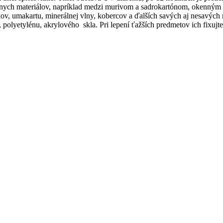
ôznych materiálov, napríklad medzi murivom a sadrokartónom, okenným
nelov, umakartu, minerálnej vlny, kobercov a ďalších savých aj nesavý
 polyetylénu, akrylového skla. Pri lepení ťažších predmetov ich fixujt