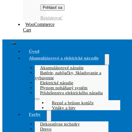
Registrovať
WooCommerce
Cart
Toggle
Úvod
Navigation
Akumulátorové a elektrické náradie
Akumulátorové náradie
Batérie, nabíjačky, Skladovanie a
vybavenie
Elektrické náradie
Plynom poháňaný systém
Príslušenstvo elektrického náradia
Rezné a brúsne kotúče
Vrtáky a bity
Farby
Dekoratívne techniky
Drevo