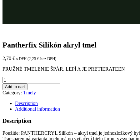
Pantherfix Silikón akryl tmel
2,70
€
s DPH (
2,25
€
bez DPH)
PRUŽNÉ TMELENIE ŠPÁR, LEPÍ A JE PRETIERATEĽN
Pantherfix
Silikón
Add to cart
akryl
Category:
Tmely
tmel
quantity
Description
Additional information
Description
Použitie: PANTHERCRYL Silikón – akryl tmel je jednozložkový hybri
Transparentná varianta tmelu má po vytlačení bielu farbu, vysychaním