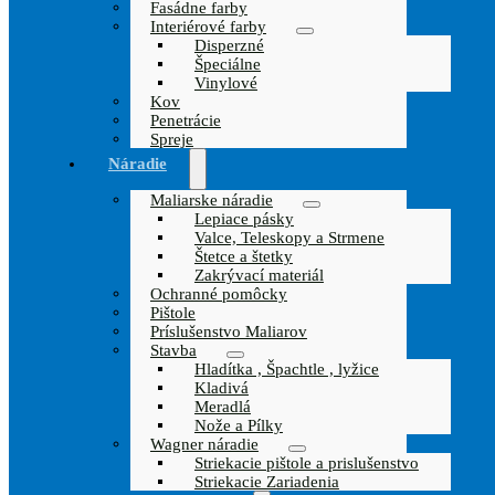
Fasádne farby
Interiérové farby
Disperzné
Špeciálne
Vinylové
Kov
Penetrácie
Spreje
Náradie
Maliarske náradie
Lepiace pásky
Valce, Teleskopy a Strmene
Štetce a štetky
Zakrývací materiál
Ochranné pomôcky
Pištole
Príslušenstvo Maliarov
Stavba
Hladítka , Špachtle , lyžice
Kladivá
Meradlá
Nože a Pílky
Wagner náradie
Striekacie pištole a prislušenstvo
Striekacie Zariadenia