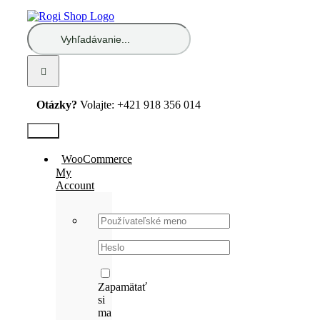
Skip
to
Hľadať:
content
Otázky?
Volajte: +421 918 356 014
Test2
WooCommerce
My
Account
Username:
Password:
Zapamätať
si
ma