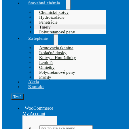
Stavebná chémia
Chemické kotvy
Hydroizolácie
Penetrácie
Tmely
Polyuretanové peny
Zateplenie
Armovacia tkanina
Izolačné dosky
Kotvy a Hmoždinky
Lepidlá
Omietky
Polyuretanové peny
Profily
Akcia
Kontakt
Test2
WooCommerce
My Account
Username: