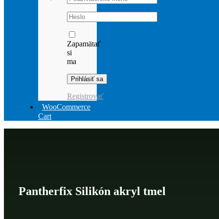
Password:
Zapamätať
si
ma
Registrovať
WooCommerce
Cart
Pantherfix Silikón akryl tmel