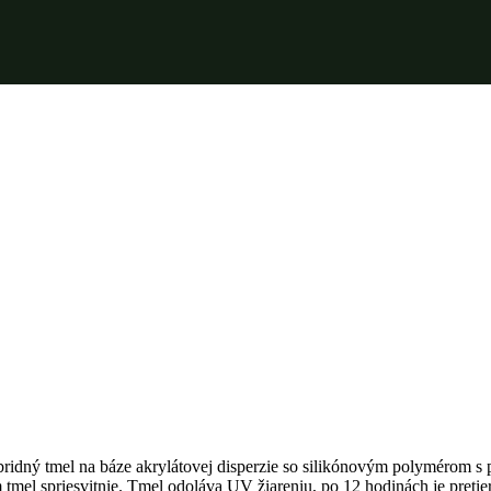
dný tmel na báze akrylátovej disperzie so silikónovým polymérom s 
 tmel spriesvitnie. Tmel odoláva UV žiareniu, po 12 hodinách je pretie