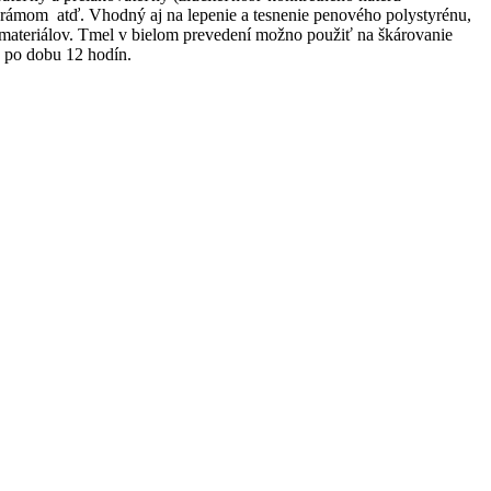
 rámom atď. Vhodný aj na lepenie a tesnenie penového polystyrénu,
ch materiálov. Tmel v bielom prevedení možno použiť na škárovanie
e po dobu 12 hodín.