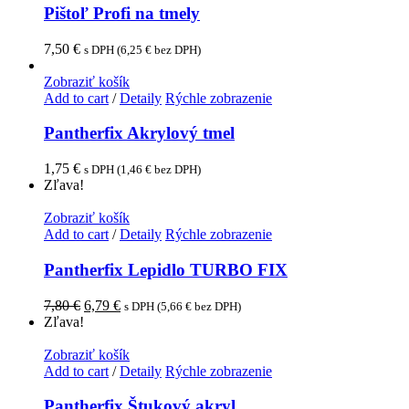
Pištoľ Profi na tmely
7,50
€
s DPH (
6,25
€
bez DPH)
Zobraziť košík
Add to cart
/
Detaily
Rýchle zobrazenie
Pantherfix Akrylový tmel
1,75
€
s DPH (
1,46
€
bez DPH)
Zľava!
Zobraziť košík
Add to cart
/
Detaily
Rýchle zobrazenie
Pantherfix Lepidlo TURBO FIX
7,80
€
6,79
€
s DPH (
5,66
€
bez DPH)
Zľava!
Zobraziť košík
Add to cart
/
Detaily
Rýchle zobrazenie
Pantherfix Štukový akryl