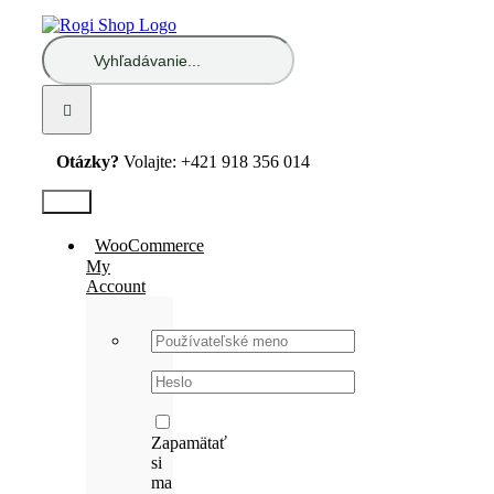
Skip
to
Hľadať:
content
Otázky?
Volajte: +421 918 356 014
Test2
WooCommerce
My
Account
Username:
Password:
Zapamätať
si
ma