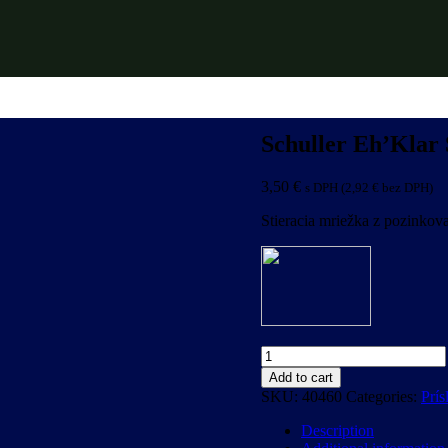
Schuller Eh’Kla
3,50
€
s DPH (
2,92
€
bez DPH)
Stieracia mriežka z pozinko
Schuller
Eh’Klar
Add to cart
Stieracia
SKU:
40460
Categories:
Prís
mriežka
DROP
Description
METAL