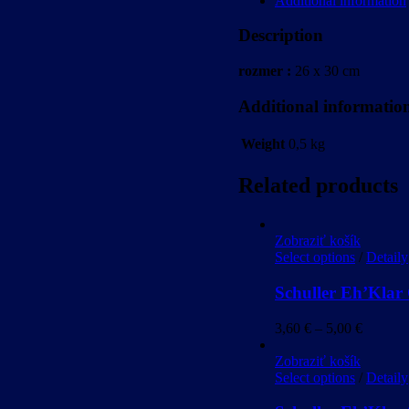
Additional information
quantity
Description
rozmer :
26 x 30 cm
Additional informatio
Weight
0,5 kg
Related products
Zobraziť košík
Select options
/
Detaily
Schuller Eh’Kl
3,60
€
–
5,00
€
Zobraziť košík
Select options
/
Detaily