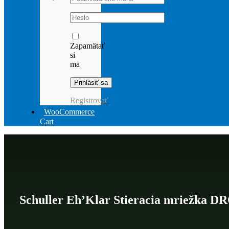
Password:
Zapamätať
si
ma
Registrovať
WooCommerce
Cart
Schuller Eh’Klar Stieracia mriežka