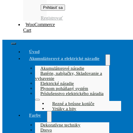
Registrovať
WooCommerce
Cart
Toggle
Úvod
Navigation
Akumulátorové a elektrické náradie
Akumulátorové náradie
Batérie, nabíjačky, Skladovanie a
vybavenie
Elektrické náradie
Plynom poháňaný systém
Príslušenstvo elektrického náradia
Rezné a brúsne kotúče
Vrtáky a bity
Farby
Dekoratívne techniky
Drevo