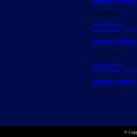
Schuller Eh’Kla
7,20
€
–
8,40
€
Zobraziť košík
Select options
/
Detaily
Schuller Eh’Klar
1,60
€
–
1,90
€
Zobraziť košík
Select options
/
Detaily
Schuller Eh’Klar 
1,10
€
–
2,85
€
© Copy