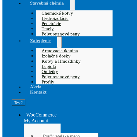
Stavebná chémia
Chemické kotvy
Hydroizolácie
Penetrácie
Tmely
Polyuretanové peny
Zateplenie
Armovacia tkanina
Izolačné dosky
Kotvy a Hmoždinky
Lepidlá
Omietky
Polyuretanové peny
Profily
Akcia
Kontakt
Test2
WooCommerce
My Account
Username: