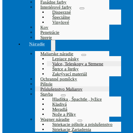
Fasádne farby
Interiérové farby
Disperzné
Špeciálne
Vinylové
Kov
Penetrácie
Spreje
Náradie
Maliarske náradie
Lepiace pásky
Valce, Teleskopy a Strmene
Štetce a štetky
Zakrývací materiál
Ochranné pomôcky
Pištole
Príslušenstvo Maliarov
Stavba
Hladítka , Špachtle , lyžice
Kladivá
Meradlá
Nože a Pílky
Wagner náradie
Striekacie pištole a prislušenstvo
Striekacie Zariadenia