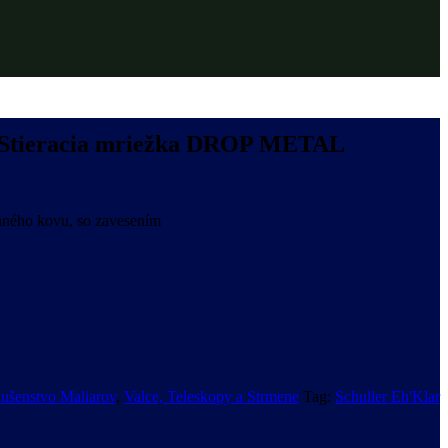
r Stieracia mriežka DROP METAL
vaného kovu, so zavesením
lušenstvo Maliarov
,
Valce, Teleskopy a Strmene
Tag:
Schuller Eh'Klar