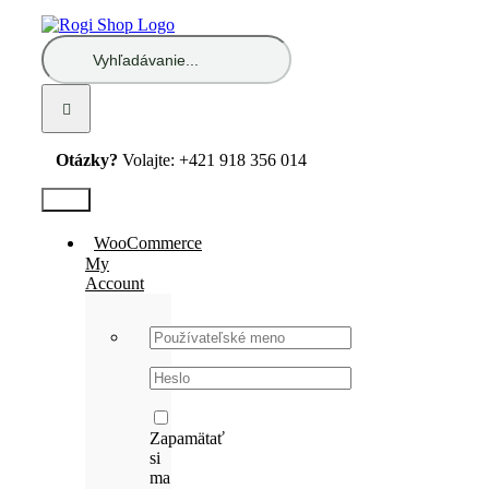
Skip
to
Hľadať:
content
Otázky?
Volajte: +421 918 356 014
Test2
WooCommerce
My
Account
Username:
Password:
Zapamätať
si
ma