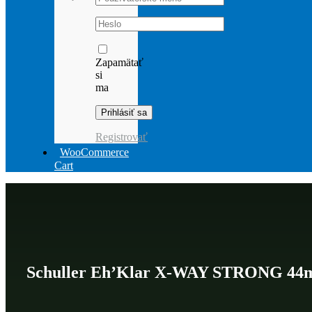
Password:
Zapamätať
si
ma
Registrovať
WooCommerce
Cart
Schuller Eh’Klar X-WAY STRONG 4