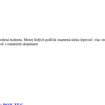
uvedená hodnota. Menej šedých políčok znamená nízku lepivosť, viac si
vať s ostatnými skupinami