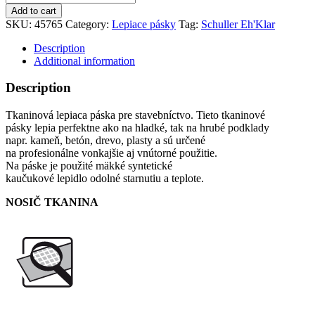
Eh’Klar
Add to cart
X-
SKU:
45765
Category:
Lepiace pásky
Tag:
Schuller Eh'Klar
WAY
STRONG
Description
44mmx50m
Additional information
quantity
Description
Tkaninová lepiaca páska pre stavebníctvo. Tieto tkaninové
pásky lepia perfektne ako na hladké, tak na hrubé podklady
napr. kameň, betón, drevo, plasty a sú určené
na profesionálne vonkajšie aj vnútorné použitie.
Na páske je použité mäkké syntetické
kaučukové lepidlo odolné starnutiu a teplote.
NOSIČ TKANINA