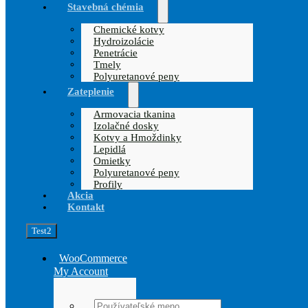
Stavebná chémia
Chemické kotvy
Hydroizolácie
Penetrácie
Tmely
Polyuretanové peny
Zateplenie
Armovacia tkanina
Izolačné dosky
Kotvy a Hmoždinky
Lepidlá
Omietky
Polyuretanové peny
Profily
Akcia
Kontakt
Test2
WooCommerce
My Account
Username: