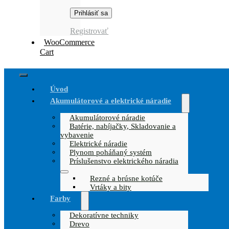
Registrovať
WooCommerce
Cart
Toggle
Úvod
Navigation
Akumulátorové a elektrické náradie
Akumulátorové náradie
Batérie, nabíjačky, Skladovanie a
vybavenie
Elektrické náradie
Plynom poháňaný systém
Príslušenstvo elektrického náradia
Rezné a brúsne kotúče
Vrtáky a bity
Farby
Dekoratívne techniky
Drevo