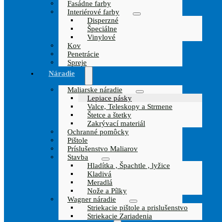
Fasádne farby
Interiérové farby
Disperzné
Špeciálne
Vinylové
Kov
Penetrácie
Spreje
Náradie
Maliarske náradie
Lepiace pásky
Valce, Teleskopy a Strmene
Štetce a štetky
Zakrývací materiál
Ochranné pomôcky
Pištole
Príslušenstvo Maliarov
Stavba
Hladítka , Špachtle , lyžice
Kladivá
Meradlá
Nože a Pílky
Wagner náradie
Striekacie pištole a prislušenstvo
Striekacie Zariadenia