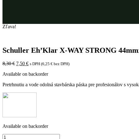
Zľava!
Schuller Eh’Klar X-WAY STRONG 44m
8,30
€
7,50
€
s DPH (
6,25
€
bez DPH)
Available on backorder
Pretrhnutiu a vode odolná stavbárska páska pre profesionálov s vysoko
Available on backorder
Schuller