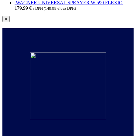
WAGNER UNIVERSAL SPRAYER W 590 FLEXIO
179,99
€
s DPH (
149,99
€
bez DPH)
Zatvoriť
×
rýchle
zobrazenie
produktu