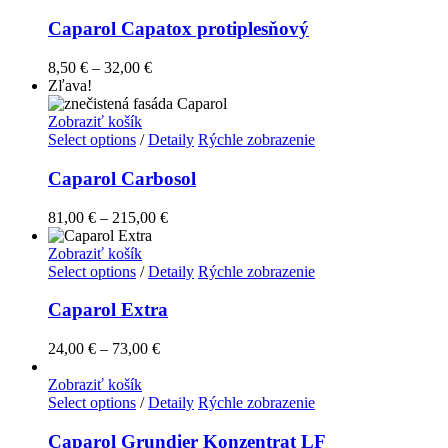
Caparol Capatox protiplesňový
8,50
€
–
32,00
€
Zľava!
Zobraziť košík
Select options
/
Detaily
Rýchle zobrazenie
Caparol Carbosol
81,00
€
–
215,00
€
Zobraziť košík
Select options
/
Detaily
Rýchle zobrazenie
Caparol Extra
24,00
€
–
73,00
€
Zobraziť košík
Select options
/
Detaily
Rýchle zobrazenie
Caparol Grundier Konzentrat LF