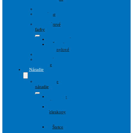
techniky
Drevo
Fasádne
farby
Interiérové
farby
Disperzné
Špeciálne
Vinylové
Kov
Penetrácie
Spreje
Náradie
Maliarske
náradie
Lepiace
pásky
Valce,
Teleskopy
a
Strmene
Štetce
a