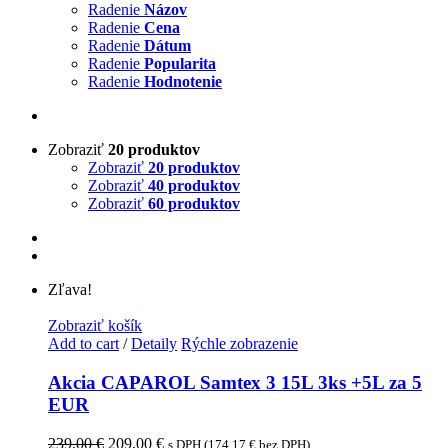
Radenie
Názov
Radenie
Cena
Radenie
Dátum
Radenie
Popularita
Radenie
Hodnotenie
Zobraziť
20 produktov
Zobraziť
20 produktov
Zobraziť
40 produktov
Zobraziť
60 produktov
Zľava!
Zobraziť košík
Add to cart
/
Detaily
Rýchle zobrazenie
Akcia CAPAROL Samtex 3 15L 3ks +5L za 5
EUR
239,00
€
209,00
€
s DPH (
174,17
€
bez DPH)