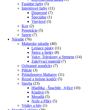
Fasádne farby
(5)
Interiérové farby
(11)
Disperzné
(7)
Špeciálne
(1)
Vinylové
(3)
Kov
(2)
Penetrácie
(5)
Spreje
(7)
Náradie
(76)
Maliarske náradie
(40)
Lepiace pásky
(11)
Štetce a štetky
(8)
Valce, Teleskopy a Strmene
(14)
Zakrývací materiál
(7)
Ochranné pomôcky
(7)
Pištole
(3)
Príslušenstvo Maliarov
(11)
Rezné a brúsne kotúče
(5)
Stavba
(23)
Hladítka , Špachtle , lyžice
(10)
Kladivá
(3)
Meradlá
(5)
Nože a Pílky
(5)
Vrtáky a bity
(1)
Stavebná chémia
(28)