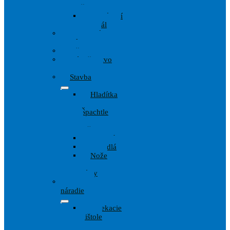
štetky
Zakrývací
materiál
Ochranné
pomôcky
Pištole
Príslušenstvo
Maliarov
Stavba
Hladítka
,
Špachtle
,
lyžice
Kladivá
Meradlá
Nože
a
Pílky
Wagner
náradie
Striekacie
pištole
a