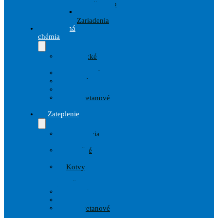
prislušenstvo
Striekacie
Zariadenia
Stavebná
chémia
Chemické
kotvy
Hydroizolácie
Penetrácie
Tmely
Polyuretanové
peny
Zateplenie
Armovacia
tkanina
Izolačné
dosky
Kotvy
a
Hmoždinky
Lepidlá
Omietky
Polyuretanové
peny