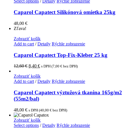
Select options
/
Detaily
Rýchle zobrazenie
Caparol Capatect Silikónová omietka 25kg
48,00
€
Zľava!
Zobraziť košík
Add to cart
/
Detaily
Rýchle zobrazenie
Caparol Capatect Top-Fix-Kleber 25 kg
12,60
€
8,40
€
s DPH (
7,00
€
bez DPH)
Zobraziť košík
Add to cart
/
Detaily
Rýchle zobrazenie
Caparol Capatect výztužová tkanina 165g/m2
(55m2/bal)
48,00
€
s DPH (
40,00
€
bez DPH)
Zobraziť košík
Select options
/
Detaily
Rýchle zobrazenie