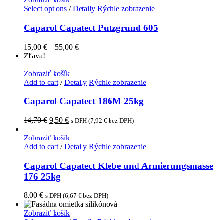
Select options
/
Detaily
Rýchle zobrazenie
Caparol Capatect Putzgrund 605
15,00
€
–
55,00
€
Zľava!
Zobraziť košík
Add to cart
/
Detaily
Rýchle zobrazenie
Caparol Capatect 186M 25kg
14,70
€
9,50
€
s DPH (
7,92
€
bez DPH)
Zobraziť košík
Add to cart
/
Detaily
Rýchle zobrazenie
Caparol Capatect Klebe und Armierungsmasse
176 25kg
8,00
€
s DPH (
6,67
€
bez DPH)
Zobraziť košík