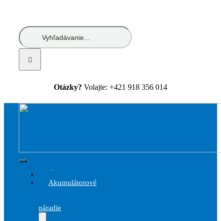
Skip
to
content
Hľadať:
Otázky?
Volajte: +421 918 356 014
Toggle
Úvod
Navigation
Akumulátorové
a
elektrické
náradie