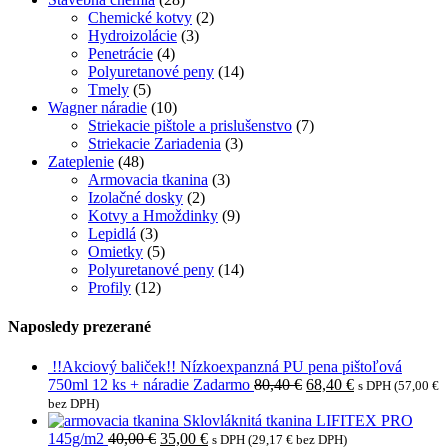
Chemické kotvy
(2)
Hydroizolácie
(3)
Penetrácie
(4)
Polyuretanové peny
(14)
Tmely
(5)
Wagner náradie
(10)
Striekacie pištole a prislušenstvo
(7)
Striekacie Zariadenia
(3)
Zateplenie
(48)
Armovacia tkanina
(3)
Izolačné dosky
(2)
Kotvy a Hmoždinky
(9)
Lepidlá
(3)
Omietky
(5)
Polyuretanové peny
(14)
Profily
(12)
Naposledy prezerané
!!Akciový baliček!! Nízkoexpanzná PU pena pištoľová
750ml 12 ks + náradie Zadarmo
80,40
€
68,40
€
s DPH (
57,00
€
bez DPH)
Sklovláknitá tkanina LIFITEX PRO
145g/m2
40,00
€
35,00
€
s DPH (
29,17
€
bez DPH)