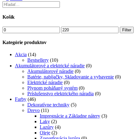
Košík
Min
Max
Filter
price
price
Kategórie produktov
Akcia
(14)
Bestsellery
(10)
Akumulátorové a elektrické náradie
(0)
Akumulátorové náradie
(0)
Batérie, nabíjačky, Skladovanie a vybavenie
(0)
Elektrické náradie
(0)
Plynom poháňaný systém
(0)
Príslušenstvo elektrického náradia
(0)
Farby
(46)
Dekoratívne techniky
(5)
Drevo
(11)
Impregnácie a Základne nátery
(3)
Laky
(2)
Lazúry
(4)
Oleje
(2)
Zosvetĺovácia lazúra
(0)