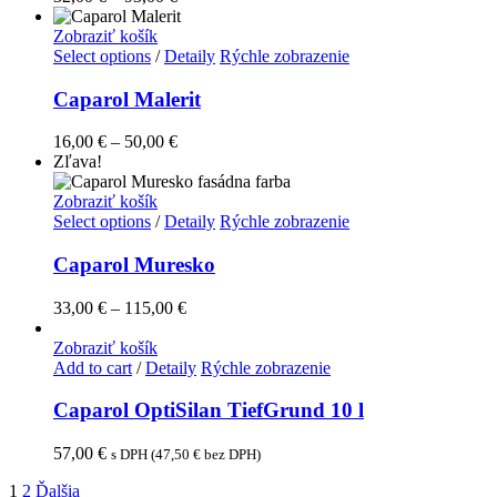
Zobraziť košík
Select options
/
Detaily
Rýchle zobrazenie
Caparol Malerit
16,00
€
–
50,00
€
Zľava!
Zobraziť košík
Select options
/
Detaily
Rýchle zobrazenie
Caparol Muresko
33,00
€
–
115,00
€
Zobraziť košík
Add to cart
/
Detaily
Rýchle zobrazenie
Caparol OptiSilan TiefGrund 10 l
57,00
€
s DPH (
47,50
€
bez DPH)
1
2
Ďalšia