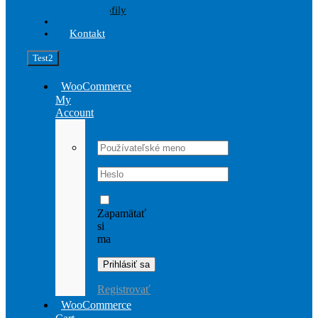
Profily
Akcia
Kontakt
Test2
WooCommerce
My
Account
Username:
Password:
Zapamätať
si
ma
Registrovať
WooCommerce