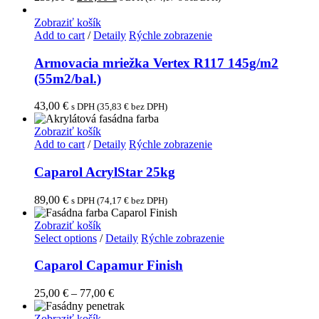
Zobraziť košík
Add to cart
/
Detaily
Rýchle zobrazenie
Armovacia mriežka Vertex R117 145g/m2
(55m2/bal.)
43,00
€
s DPH (
35,83
€
bez DPH)
Zobraziť košík
Add to cart
/
Detaily
Rýchle zobrazenie
Caparol AcrylStar 25kg
89,00
€
s DPH (
74,17
€
bez DPH)
Zobraziť košík
Select options
/
Detaily
Rýchle zobrazenie
Caparol Capamur Finish
25,00
€
–
77,00
€
Zobraziť košík